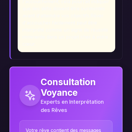
l'accouchement, cela pourrait indiquer
que des défis doivent être surmontés
avant d'atteindre vos objectifs.
Rêver
d'accoucher facilement peut être
interprété comme un signe de réussite
imminente dans un projet cher à votre
cœur.
Consultation
Voyance
Experts en Interprétation
des Rêves
Votre rêve contient des messages