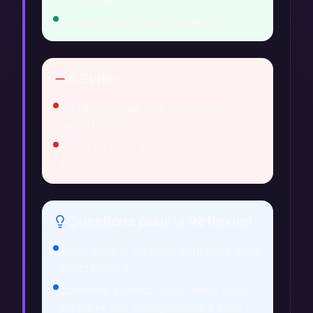
Explorez vos idées créatives.
À Éviter
Ne résistez pas aux nouvelles
opportunités.
Évitez de vous isoler
émotionnellement.
Questions pour la Réflexion
Quels projets ou idées souhaitez-vous
concrétiser ?
Comment pouvez-vous mieux vous
préparer aux changements à venir ?