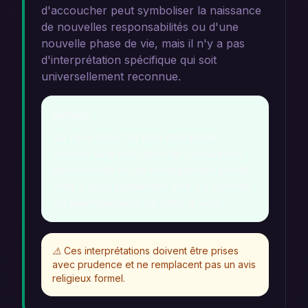
d'accoucher peut symboliser la naissance
de nouvelles responsabilités ou d'une
nouvelle phase de vie, mais il n'y a pas
d'interprétation spécifique qui soit
universellement reconnue.
Détails
Ce rêve pourrait être interprété
comme une indication de croissance
personnelle ou de changement positif,
mais il peut également être vu comme
un avertissement de défis à venir.
⚠️
Ces interprétations doivent être prises
avec prudence et ne remplacent pas un avis
religieux formel.