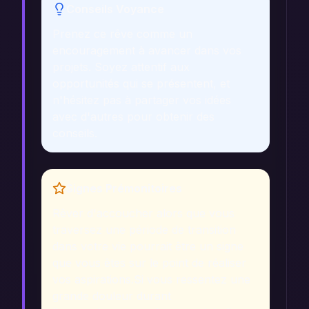
Conseils Voyance
Prenez ce rêve comme un
encouragement à avancer dans vos
projets. Soyez attentif aux
opportunités qui se présentent, et
n'hésitez pas à partager vos idées
avec d'autres pour obtenir des
conseils.
Signes Prémonitoires
Rêver d'accoucher alors que vous
traversez une période de transition
dans votre vie pourrait être un signe
que vous êtes sur le point de réaliser
vos aspirations.
Si vous ressentez une
grande douleur durant