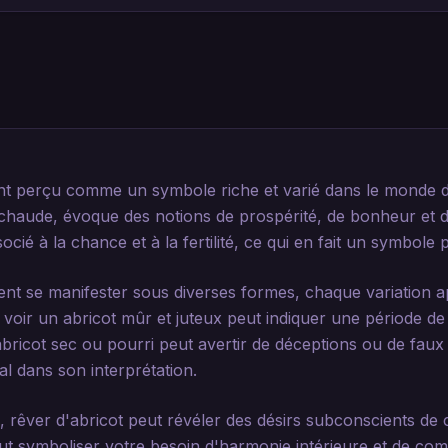
nt perçu comme un symbole riche et varié dans le monde de
chaude, évoque des notions de prospérité, de bonheur et de
socié à la chance et à la fertilité, ce qui en fait un symbole 
ent se manifester sous diverses formes, chaque variation 
, voir un abricot mûr et juteux peut indiquer une période de
bricot sec ou pourri peut avertir de déceptions ou de faux e
al dans son interprétation.
, rêver d'abricot peut révéler des désirs subconscients de 
peut symboliser votre besoin d'harmonie intérieure et de co