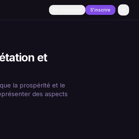
Se connecter
S'inscrire
Change
étation et
que la prospérité et le
eprésenter des aspects