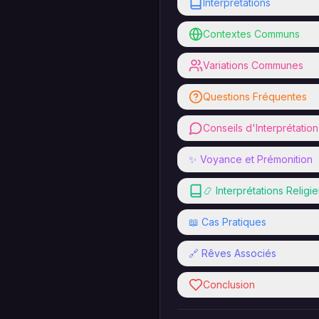
Interprétations
Contextes Communs
Variations Communes
Questions Fréquentes
Conseils d'Interprétation
✨ Voyance et Prémonition
📿 Interprétations Religi
📖 Cas Pratiques
🔗 Rêves Associés
Conclusion