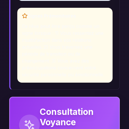
Signes Prémonitoires
Ce rêve peut être perçu comme un
signe lorsque : 1) Vous ressentez une
insatisfaction dans vos relations
actuelles. 2) Vous traversez une
période de transition ou de
changement. 3) Vous avez des
préoccupations concernant votre
sécurité personnelle ou émotionnelle.
Consultation
Voyance