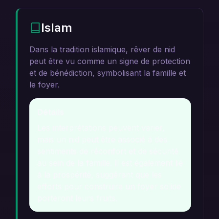
Islam
Dans la tradition islamique, rêver de nid
peut être vu comme un signe de protection
et de bénédiction, symbolisant la famille et
le foyer.
Détails
Les interprétations peuvent varier,
mais un nid peut être associé à des
sentiments de réconfort et de sécurité
au sein de la famille. Il est également lié
à la prospérité, suggérant que les
efforts pour construire un foyer solide
porteront leurs fruits.