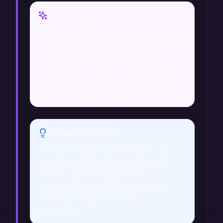
Vision Voyance
Un voyant pourrait interpréter le rêve
de nid comme un appel à se recentrer
sur ses fondations émotionnelles et
relationnelles. Cela pourrait indiquer un
besoin de créer ou de renforcer un
espace sûr et protégé dans sa vie.
Conseils Voyance
Prenez le temps de réfléchir à vos
relations et à votre environnement.
Écoutez votre intuition pour
déterminer si des ajustements sont
nécessaires dans votre vie
personnelle.