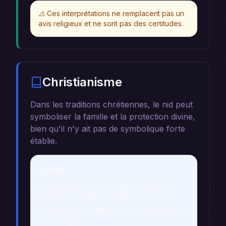
⚠️
Ces interprétations ne remplacent pas un
avis religieux et ne sont pas des certitudes.
Christianisme
Dans les traditions chrétiennes, le nid peut
symboliser la famille et la protection divine,
bien qu'il n'y ait pas de symbolique forte
établie.
Détails
Il peut être associé à des thèmes de
réconfort et de sécurité, car le nid
représente un lieu où l'on se sent aimé
et protégé.