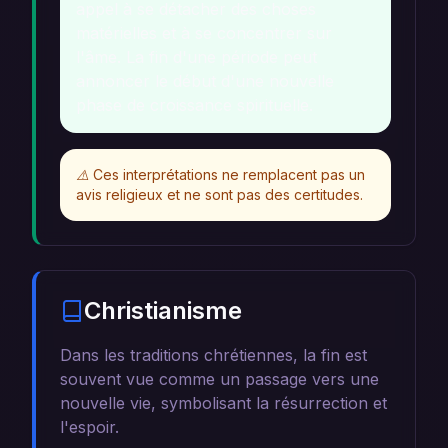
appel à se détacher des choses
matérielles et à se concentrer sur
l'âme. La fin d'une période peut
annoncer le début d'une nouvelle
phase de croissance spirituelle.
⚠️
Ces interprétations ne remplacent pas un
avis religieux et ne sont pas des certitudes.
Christianisme
Dans les traditions chrétiennes, la fin est
souvent vue comme un passage vers une
nouvelle vie, symbolisant la résurrection et
l'espoir.