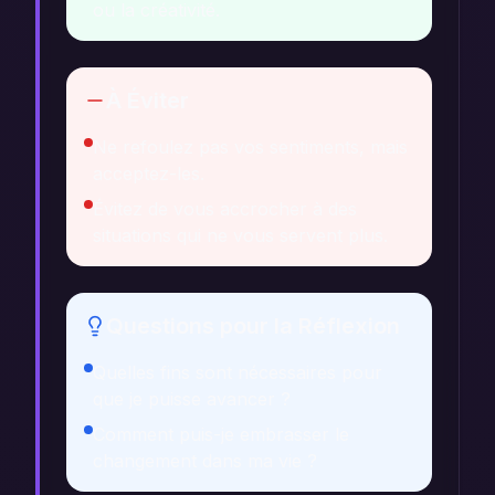
ou la créativité.
À Éviter
Ne refoulez pas vos sentiments, mais
acceptez-les.
Évitez de vous accrocher à des
situations qui ne vous servent plus.
Questions pour la Réflexion
Quelles fins sont nécessaires pour
que je puisse avancer ?
Comment puis-je embrasser le
changement dans ma vie ?