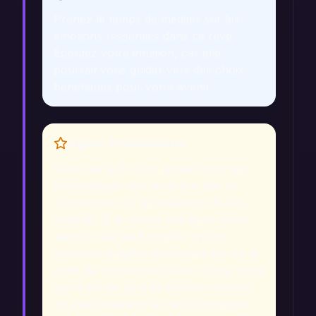
Prenez le temps de méditer sur les
émotions ressenties dans ce rêve.
Écoutez votre intuition, car elle
pourrait vous guider vers des choix
bénéfiques pour votre avenir.
Signes Prémonitoires
Rêver de la fin d'un projet important
peut indiquer que le rêveur doit se
concentrer sur la finalisation de ses
objectifs.
Si le rêveur voit la fin d'une
saison, cela peut signifier qu'un
nouveau chapitre personnel est sur le
point de commencer.
Rêver d'une porte
qui se ferme peut être perçu comme
un avertissement de ne pas manquer