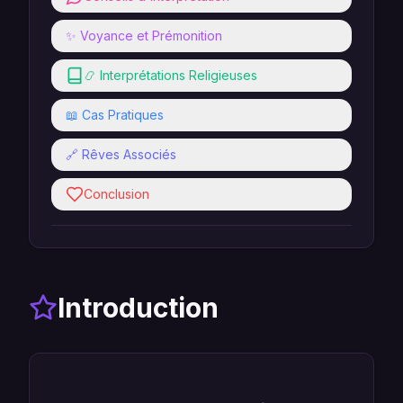
✨ Voyance et Prémonition
📿 Interprétations Religieuses
📖 Cas Pratiques
🔗 Rêves Associés
Conclusion
Introduction