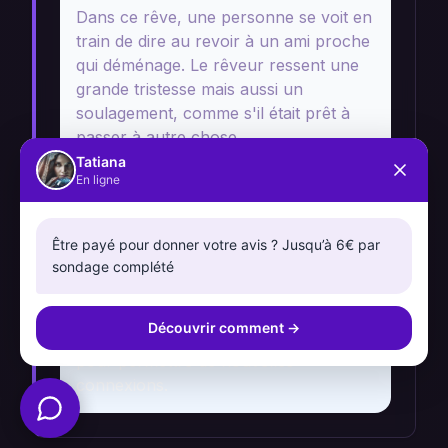
Dans ce rêve, une personne se voit en
train de dire au revoir à un ami proche
qui déménage. Le rêveur ressent une
grande tristesse mais aussi un
soulagement, comme s'il était prêt à
passer à autre chose.
Tatiana
En ligne
Analyse
Ce rêve évoque des émotions
Être payé pour donner votre avis ? Jusqu’à 6€ par
complexes de perte et d'acceptation.
sondage complété
Le rêveur pourrait être à un tournant
personnel, prêt à accepter que
Découvrir comment
→
certaines relations doivent évoluer
pour permettre de nouvelles
connexions.