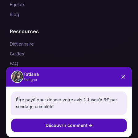
Équipe
Blog
Ressources
Dictionnaire
Guides
FAQ
Tatiana
En ligne
Légal
Mentions Légales
Être payé pour donner votre avis ? Jusqu’à 6€ par
Confidentialité
sondage complété
CGU
Découvrir comment
→