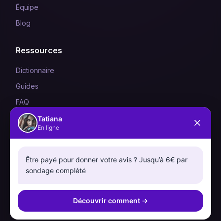
Équipe
Blog
Ressources
Dictionnaire
Guides
FAQ
Tatiana
En ligne
Légal
Mentions Légales
Être payé pour donner votre avis ? Jusqu’à 6€ par
Confidentialité
sondage complété
CGU
Découvrir comment
→