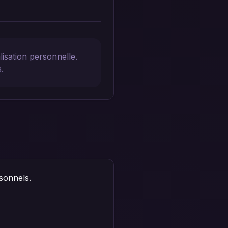
isation personnelle.
s.
rsonnels.