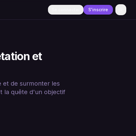
Se connecter
S'inscrire
Change
tation et
e et de surmonter les
 la quête d'un objectif