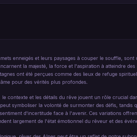
mets enneigés et leurs paysages à couper le souffle, sont
incarnent la majesté, la force et l'aspiration à atteindre d
ntagnes ont été perçues comme des lieux de refuge spiritue
l'âme pour des vérités plus profondes.
le contexte et les détails du rêve jouent un rôle crucial dan
eut symboliser la volonté de surmonter des défis, tandis q
entiment d'incertitude face à l'avenir. Ces variations offren
ndent largement de l'état émotionnel du rêveur et des évén
ogique, rêver des Alpes peut être un reflet de notre subco