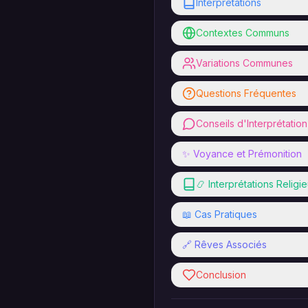
Interprétations
Contextes Communs
Variations Communes
Questions Fréquentes
Conseils d'Interprétation
✨ Voyance et Prémonition
📿 Interprétations Religi
📖 Cas Pratiques
🔗 Rêves Associés
Conclusion